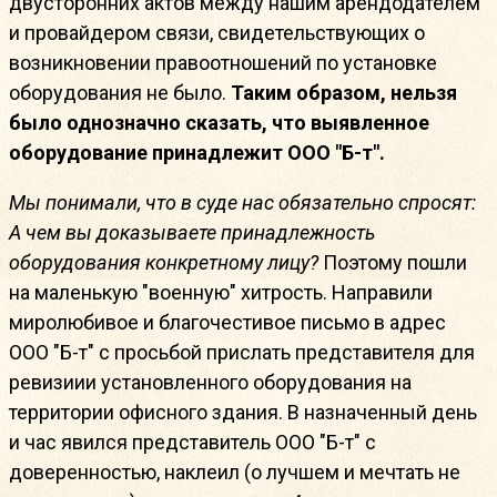
двусторонних актов между нашим арендодателем
и провайдером связи, свидетельствующих о
возникновении правоотношений по установке
оборудования не было.
Таким образом, нельзя
было однозначно сказать, что выявленное
оборудование принадлежит ООО "Б-т".
Мы понимали, что в суде нас обязательно спросят:
А чем вы доказываете принадлежность
оборудования конкретному лицу?
Поэтому пошли
на маленькую "военную" хитрость. Направили
миролюбивое и благочестивое письмо в адрес
ООО "Б-т" с просьбой прислать представителя для
ревизиии установленного оборудования на
территории офисного здания. В назначенный день
и час явился представитель ООО "Б-т" с
доверенностью, наклеил (о лучшем и мечтать не