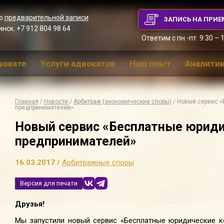
по
предварительной записи
ЗАПИСЬ НА ПРИЕ
инск. +7 912 804 98 64
Ответим с пн.-пт. 9:30 – 
вокате
Услуги адвокатов
Наш опыт
Аналитик
Главная
/
Новости
/
Арбитраж (экономические споры)
/ Новый сервис «
предпринимателей»
Новый сервис «Бесплатные юриди
предпринимателей»
16.03.2017 /
Арбитражные споры
Версия для печати
Друзья!
Мы запустили новый сервис «Бесплатные юридические к