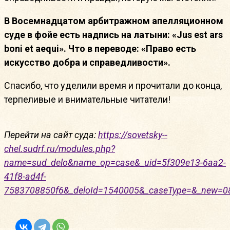
В Восемнадцатом арбитражном апелляционном
суде в фойе есть надпись на латыни: «Jus est ars
boni et aequi». Что в переводе: «Право есть
искусство добра и справедливости».
Спасибо, что уделили время и прочитали до конца,
терпеливые и внимательные читатели!
Перейти на сайт суда:
https://sovetsky--
chel.sudrf.ru/modules.php?
name=sud_delo&name_op=case&_uid=5f309e13-6aa2-
41f8-ad4f-
7583708850f6&_deloId=1540005&_caseType=&_new=0